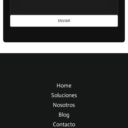
servicios, por favor
contáctanos para recibir
ENVIAR
más información.
Home
Soluciones
Nosotros
Blog
Contacto